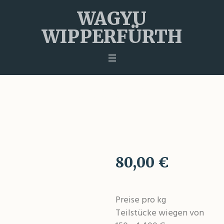
WAGYU
WIPPERFÜRTH
Bruststeak
80,00
€
Preise pro kg
Teilstücke wiegen von