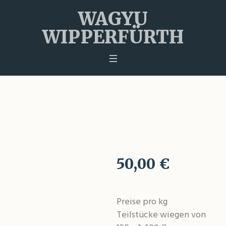
WAGYU
WIPPERFÜRTH
Steak aus der Oberschale
50,00
€
Preise pro kg
Teilstücke wiegen von