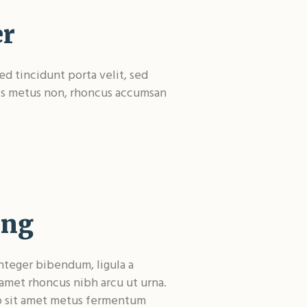
er
ed tincidunt porta velit, sed
uis metus non, rhoncus accumsan
ing
teger bibendum, ligula a
met rhoncus nibh arcu ut urna.
ro sit amet metus fermentum