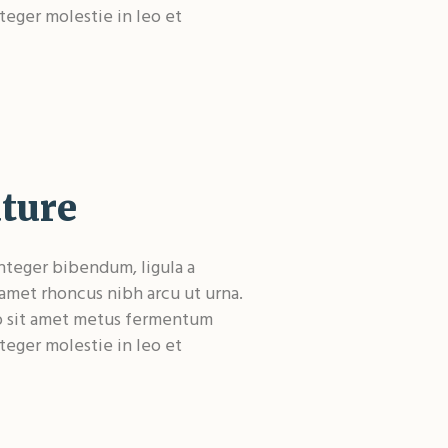
nteger molestie in leo et
ature
teger bibendum, ligula a
met rhoncus nibh arcu ut urna.
ro sit amet metus fermentum
nteger molestie in leo et