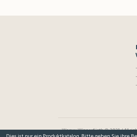
Wagyu Wipperfürth © 2021 / All righ
Dies ist nur ein Produktkatalog. Bitte geben Sie ihre B