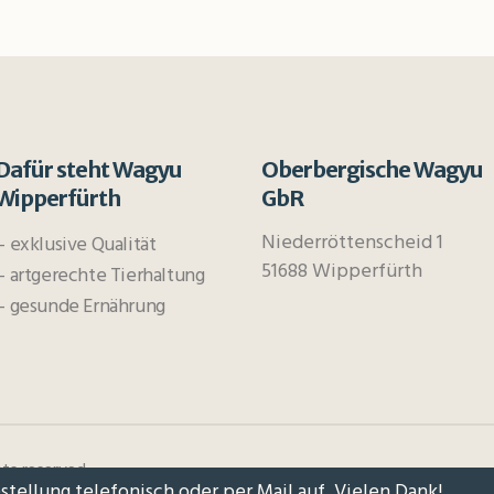
Dafür steht Wagyu
Oberbergische Wagyu
Wipperfürth
GbR
Niederröttenscheid 1
– exklusive Qualität
51688 Wipperfürth
– artgerechte Tierhaltung
– gesunde Ernährung
ts reserved.
estellung telefonisch oder per Mail auf. Vielen Dank!