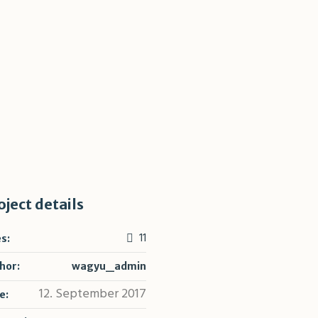
oject details
11
es:
hor:
wagyu_admin
12. September 2017
e: