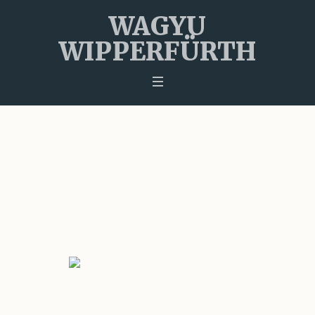
WAGYU
WIPPERFÜRTH
Kategorie:
Environment
Startseite
»
Environment