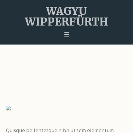
WAGYU
WIPPERFÜRTH
Alternative Energy
Startseite
»
Projects
»
Alternative Energy
Quisque pellentesque nibh ut sem elementum