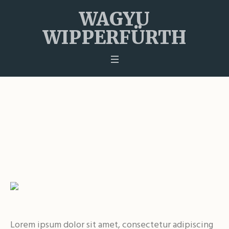
WAGYU
WIPPERFÜRTH
Watch for Climate Action
Startseite
»
Projects
»
Watch for Climate Action
Lorem ipsum dolor sit amet, consectetur adipiscing